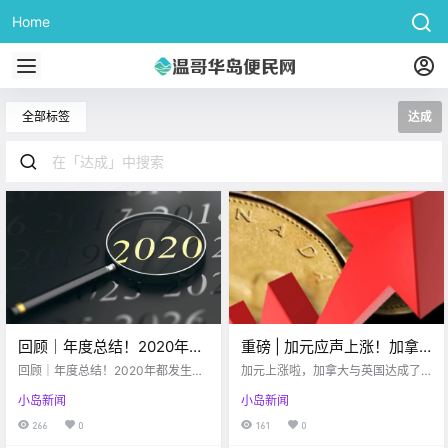
Home
全部标签
达成
回顾｜年度总结！2020年都
重磅 | 加元应声上涨！加拿
发生了这些大事！！
大与英国达成前所未有协议
回顾｜年度总结！2020年都发生了
加元上涨啦，加拿大与英国达成了
这些大事！！
一项新的过渡性合作贸易协议
小岛新闻
小岛新闻
266
0
161
0