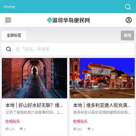
Home
全部标签
路线
本地 | 好山好水好无聊？维
本地 | 维多利亚唐人街充满
多利亚的都市鬼魂传说，你
了故事，跟着“宝藏路线”一
又到了愉快的周六讲故事时间，上
维多利亚以英伦风情的建筑和风和
听过几个？
周小编带大家逛了唐人街巷头到巷
日游去寻觅经典吧！
日丽的海边美景闻名于世，不管你
吃喝玩乐
吃喝玩乐
尾的“宝藏路线”，了解了第一代华人
是初到小岛或是资深岛民，细挖下
的奋斗史。 今天我们走出唐人街，
去维多利亚总有探不完的惊喜。 那
425
0
882
0
来Downtown转一转，听一听流传
些隐藏在维多利亚downtown，遍布