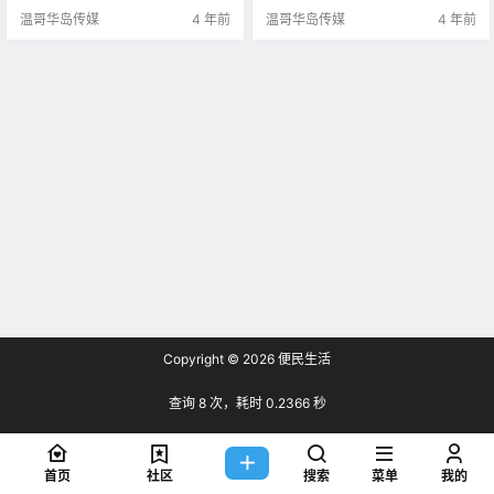
百年的都市传说。 维多利.
在大街小巷的历史遗迹，那些屋檐
温哥华岛传媒
4 年前
温哥华岛传媒
4 年前
的雕刻，墙面的.
Copyright © 2026
便民生活
查询 8 次，耗时 0.2366 秒
首页
社区
搜索
菜单
我的