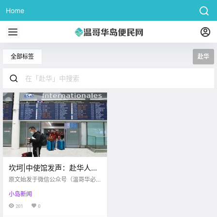
Home
全部标签
赴华
坎坷|中使馆发声：赴华人员
需提供48小时内“双证明”！
原文始发于微信公众号（温哥华必
这还怎么回国！？
读）：维多利亚 第二波疫情下转机
小岛新闻
也成泡影，回国之路更难了。 10月
30日加拿大 累计确诊病例231,995
201
0
例， 单日新增3455例。 疫情的阴