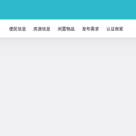
便民信息
房源信息
闲置物品
发布需求
认证商家