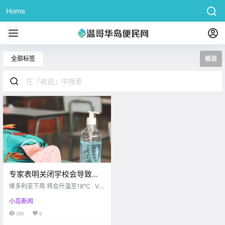
Home
全部标签
被迫
专家表明关闭学校会导致疫
情激增？Ferry被迫中途掉头
维多利亚下周 将会升温至18°C Vic
竟是因为。。。
toria buzz 夏天终于要到来啦！！
小岛新闻
据加拿大环境部报道 从下周四开始
维多利亚天气将会升温至18°C 岛上
200
0
终于正式等来夏天了～ 从明天开始