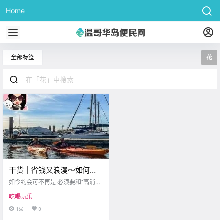
Home
全部标签
花
干货｜省钱又浪漫～如何在
维多利亚进行一场花费仅
如今约会可不再是 必须要和“高消
$20的约会？
费”挂钩了 维多利亚有不少约会项目
吃喝玩乐
价格实惠又好玩 博主今天为大家搜
罗了一些 性价比非常高的约会项目
166
0
让你和喜欢的TA在这个夏天 尽情享