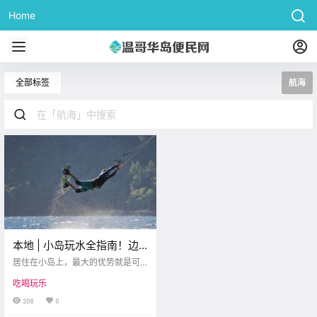
Home
全部标签
航海
本地 | 小岛玩水全指南！边
泡温泉边划船、紧张刺激的
居住在小岛上，最大的优势就是可
水上飞行，只有你想不到
以尽！情！玩！水！夏天已经过
吃喝玩乐
半，还没开始玩水的小伙伴们必须
的！！
今早提上日程啦~住在海边湖畔，不
208
0
搏击风浪、不慢摇船桨，枉为岛民