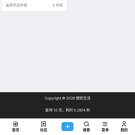
了。 嫌海边漫步不够新鲜？这些水
温哥华岛传媒
5 年前
上运动快来试试吧~ .
Copyright © 2026
便民生活
查询 10 次，耗时 0.2874 秒
首页
社区
搜索
菜单
我的