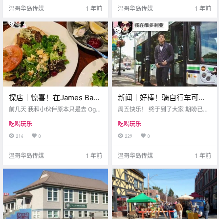
这里总有一项适合你~ 一起来看.
温哥华岛传媒
1 年前
温哥华岛传媒
1 年前
探店｜惊喜！在James Bay
新闻｜好棒！骑自行车可免
偶遇本地人的私藏美食：
费乘坐维多利亚公交！维多
前几天 我和小伙伴原本只是去 Ogd
周五快乐！ 终于到了大家 期盼已久
Heron Rock Bistro
en Point散步 看看海，看看灯塔 完
利亚作家节要来啦~
的周末前夕 不管这个星期多忙 现在
吃喝玩乐
吃喝玩乐
全没打算大吃一顿 结果走着走着 突
都是放松和调整的好时机~ 可以看看
然海鲜魂上身 我们立刻拿出手机 开
今天的首条推送 有博主精选的一些
214
0
229
0
始搜附近的餐馆 但当时已经快晚上8
周末活动哦 希望其中有你感兴趣的
点了 很多店都已经关门 .
内容 而且，今天博主为你带来了 两.
温哥华岛传媒
1 年前
温哥华岛传媒
1 年前