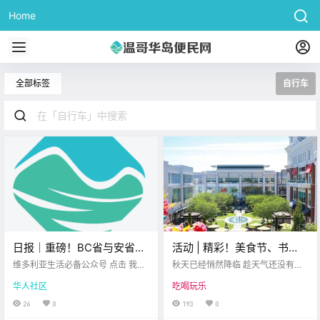
Home
全部标签
自行车
日报｜重磅！BC省与安省、
活动 | 精彩！美食节、书
曼省和育空签署贸易协议，
展、秋季集市……这个周末的
维多利亚生活必备公众号 点击 我在
秋天已经悄然降临 趁天气还没有变
消除省际壁垒！Oak Bay发
维多利亚 关注并置顶 2025.7.22 我
维多利亚活力满满！
得太冷 是时候抓紧时间 享受户外的
华人社区
吃喝玩乐
想一直在你身边 公.
美好时光啦~ 维多利亚这个周末 有
生多起自行车失窃案！
不少充满活力的活动 不管你是想品
26
0
193
0
味美食 欣赏音乐 还是体验文化交流