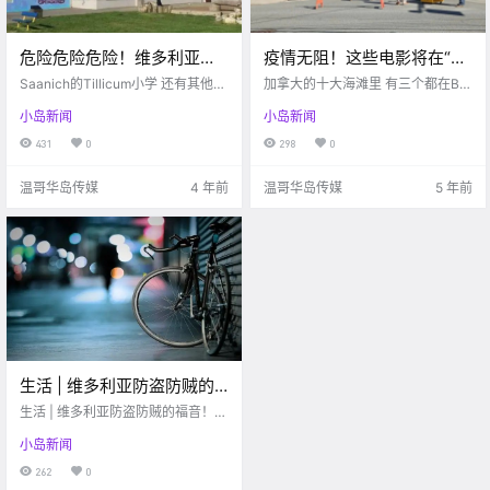
危险危险危险！维多利亚又
疫情无阻！这些电影将在“封
有一所小学爆发群体疫情！
城状态下”继续在维多利亚取
Saanich的Tillicum小学 还有其他学
加拿大的十大海滩里 有三个都在BC
目前有三所学校都在爆发
校爆发群体疫情 Courtesy Tillicum
景拍摄…
省 West Coast Traveller 惊喜！！
小岛新闻
小岛新闻
Elementary School website 今日Isl
《孤独星球》列出了加拿大十大海
中。。
and Health证实 在Albina Street上
滩 其中有三个都在BC省 他们分别是
431
0
298
0
的Tillicum小学 已经确认爆发集体活
圣约瑟夫湾，切斯特曼海滩 和基斯
跃病例 并且病毒.
兰奴海滩 温.
温哥华岛传媒
4 年前
温哥华岛传媒
5 年前
生活 | 维多利亚防盗防贼的
福音！有了这个App再也不
生活 | 维多利亚防盗防贼的福音！有
用担心丢自行车啦！！
了这个App再也不用担心丢自行车
小岛新闻
啦！！
262
0