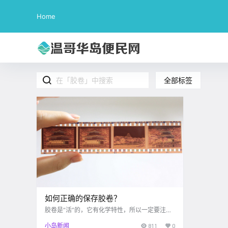
Home
全部标签
如何正确的保存胶卷？
胶卷是“活”的，它有化学特性，所以一定要注重
保存环节。 未拍摄胶卷的保存方法： 胶卷的保
小岛新闻
811
0
存.