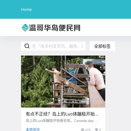
Home
全部标签
有点不正经？岛上的Luo体蹦极开始报
名啦！仅限成年人！
岛上的Luo体蹦极开始报名啦，Canada day 烟
花表演可能回归
本地资讯
615
0