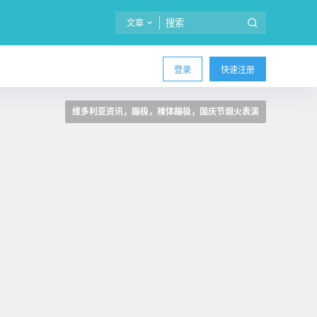
文章
登录
快速注册
维多利亚资讯，蹦极，裸体蹦极，国庆节烟火表演