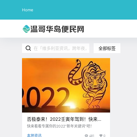
Home
全部标签
否极泰来！2022壬寅年驾到！快来看
看专属你的“新年关键词”吧？！
快来看看专属你的2022“新年关键词”吧！
本地资讯
481
0