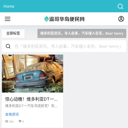
Home
全部标签
维多利亚资讯，寻人启事，汽车撞入名宅，Bear henry
惊心动魄！维多利亚DT一汽
车冲进民宅，所幸屋主毫发
维多利亚DT一汽车冲进民宅！失踪
无伤！失踪近3个月的Bear
近3个月的Bear找到啦！！
本地资讯
找到啦！！
284
0