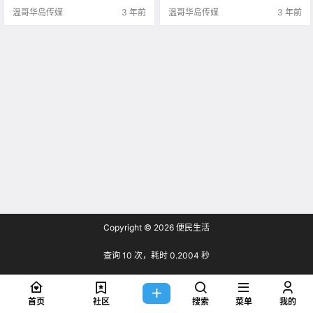
气象网络报道 今年是温.
学童 如果路上看到校车灯闪烁 则.
温哥华岛传媒
3 年前
温哥华岛传媒
3 年前
Copyright © 2026
便民生活
查询 10 次，耗时 0.2004 秒
首页
社区
搜索
菜单
我的