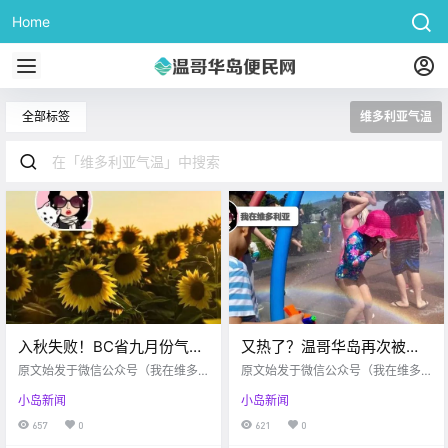
Home
全部标签
维多利亚气温
入秋失败！BC省九月份气温
又热了？温哥华岛再次被热
仍然偏高…维多利亚越来越
浪袭击！East Sooke Park有
原文始发于微信公众号（我在维多
原文始发于微信公众号（我在维多
多人求助于食物银行了！
利亚）：维多利亚 博主觉得近些年
人野营生火导致火灾！
利亚）：维多利亚 不知不觉又到了8
小岛新闻
小岛新闻
来 维多利亚的气候变得越来越暖 不
月底 咱们夏季很快要结束了 ICBC提
仅体现在冬天下雪天数减少 还体现
醒各位司机 随着返校季临近 各位司
657
0
621
0
在高温天气的增加 victoria buzz 据
机在经过学校路段时 注意避让各位