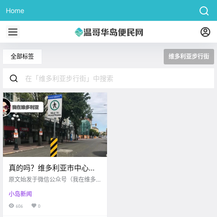
Home
全部标签
维多利亚步行街
真的吗？维多利亚市中心这
条街道准备改建成步行街？
原文始发于微信公众号（我在维多
勿靠近！又有一个湖爆发蓝
利亚）：维多利亚 周五好呀朋友们
小岛新闻
转眼又到周末啦 本周日是冰淇淋日
藻啦
记得约上好朋友去品尝不同的雪糕
606
0
哦！ 看新闻前 我们关注一下上周