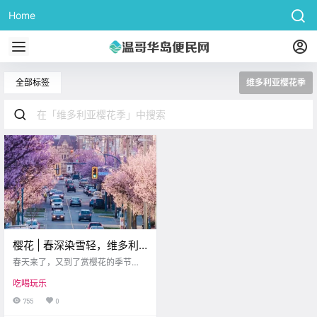
Home
全部标签
维多利亚樱花季
樱花 | 春深染雪轻，维多利
亚迎来赏樱季！一起来看那
春天来了，又到了赏樱花的季节
繁花粉簇吧~
啦！每年的这个时候，维多利亚都
吃喝玩乐
被粉色的花海包裹着。今天，就让
小编带大家看看，维多利亚都有哪
755
0
些赏樱花的好地方吧！