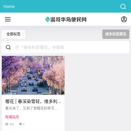
Home
全部标签
维多利亚樱花
樱花 | 春深染雪轻，维多利
亚迎来赏樱季！一起来看那
春天来了，又到了赏樱花的季节
繁花粉簇吧~
啦！每年的这个时候，维多利亚都
吃喝玩乐
被粉色的花海包裹着。今天，就让
小编带大家看看，维多利亚都有哪
755
0
些赏樱花的好地方吧！