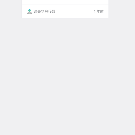
场 各种各样的新奇东西 众多的供应商 （悄悄
说：还.
温哥华岛传媒
2 年前