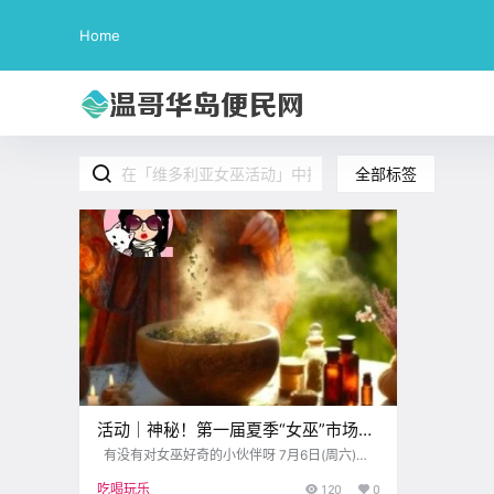
Home
全部标签
活动｜神秘！第一届夏季“女巫”市场来
临！喜欢玄学的快过来～
有没有对女巫好奇的小伙伴呀 7月6日(周六)和7
月7日(周日) 上午11点至下午5点 在Metchosin社
吃喝玩乐
120
0
区大厅有一个神奇的活动哦 第一届夏季女巫市