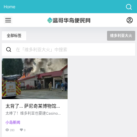
Home
全部标签
维多利亚大火
太背了… 萨尼奇某博物馆发
生火灾？！嘘，维多利亚有
太棒了！维多利亚也要建Casino
戏开新赌场呦~~
啦！太倒霉了，萨尼奇遗址博物馆
小岛新闻
今天起大火...脑壳疼[DT又发生入室
抢劫案...
283
0