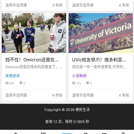
温哥华岛传媒
2 年前
温哥华岛传媒
4 年前
挡不住！Omicron还是在维
UVic校友举爪！维多利亚大
多利亚爆发了！！UVic感染
学荣获麦考林排名第一！！
Omicron还是在维多利亚爆发了，辉
现在是一年一度申请季啦 升学的小
百人，4例变种感染！！
瑞特效药曝光
伙伴们都开始了吗？ 今年加拿大最
本地资讯
小岛新闻
权威的麦考林排名 也刚刚发布了20
22年综合类大学的排名 博主这就带
509
0
374
0
你们一起看看吧！ 麦考林排名每年
都会进行排名 通过学生奖.
温哥华岛传媒
4 年前
温哥华岛传媒
4 年前
Copyright © 2026
便民生活
查询 12 次，耗时 0.1905 秒