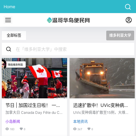
Home
全部标签
维多利亚大学
节日 | 加国过生日啦！ 一年
迅速扩散中！UVic变种病毒
一度的Canada day来袭，惬
扩散至15例！！大维地区周
加拿大日 Canada Day Fête du Ca
UVic变种病毒扩散至15例，大维地
意假期等你来玩！
nada 是加拿大的国庆日 是一个联邦
末将或下雪，期待白色圣
区周末将或下雪
小岛新闻
本地资讯
法定假日 庆祝1867年7月1日加拿大.
诞！！
183
0
367
0