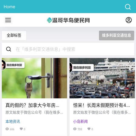
Home
全部标签
维多利亚交通信息
真的假的？加拿大今年房屋
惊呆！长周末假期预计有40
销售量预计下降23%…周六
万人搭乘渡轮出行！
原文始发于微信公众号（我在维多
原文始发于微信公众号（我在维多
维多利亚市中心多条道路封
利亚）：维多利亚 周四好呀朋友们
Shelbourne街道升级工程第
利亚）：维多利亚 大家好呀 今天博
本地资讯
小岛新闻
很快维多利亚就要迎来 第一家在岛
主想先为大家介绍一个冷知识 你们
闭！
二阶段下周开始！
上获得批准的打车公司啦 它的名字
知道吗～ 原来维多利亚是 2022年B
606
0
708
0
叫Uride 和优步以及Lyft的运营模式
C省内有最多人结婚的城市！ 根据H