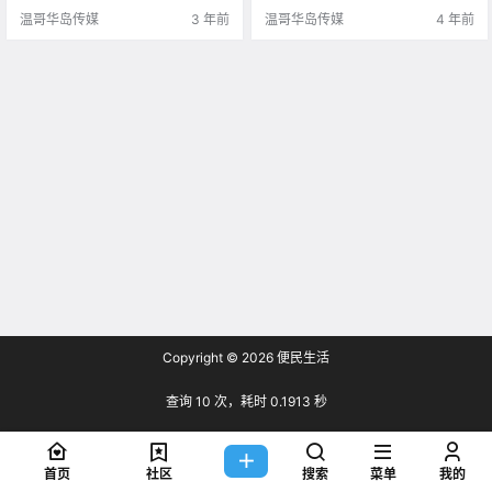
类似 估计该公司将会在9月份 .
elloSafe的一项新研究 维多利亚今
温哥华岛传媒
3 年前
温哥华岛传媒
4 年前
年上.
Copyright © 2026
便民生活
查询 10 次，耗时 0.1913 秒
首页
社区
搜索
菜单
我的