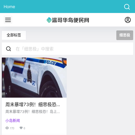
Home
全部标签
细思极
周末暴增73例！细思极恐！
岛上一个小木屋烧毁居然发
周末暴增73例！细思极恐！岛上一
现人类遗骸！！
个小木屋烧毁居然发现人类遗
小岛新闻
骸！！
173
0