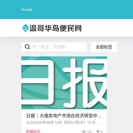
Home
全部标签
日报｜大维房地产市场在经济转型中保
持稳定！来看看这个清理温岛海岸线的
公元2024年08月 15日 农历07月(大）12 日 星
期四 狮子座 < 今日黄历 > 维多利亚本周气象预
新项目
吃喝玩乐
158
0
报（华氏度） 日 一 二 三 四 五 六 .