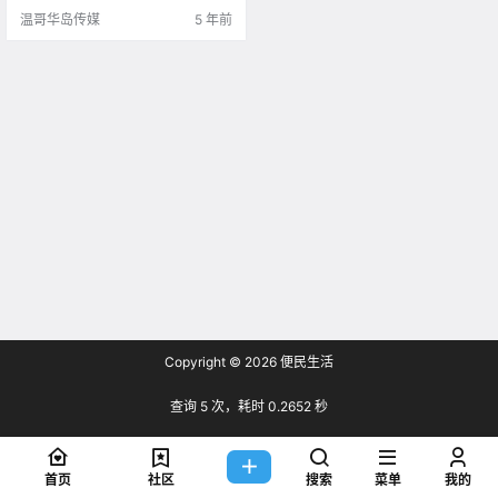
移民部发放 新的移民签证却是困难
温哥华岛传媒
5 年前
的事情.
Copyright © 2026
便民生活
查询 5 次，耗时 0.2652 秒
首页
社区
搜索
菜单
我的