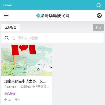
Home
全部标签
积压
加拿大移民申请太多，又积
压啦！75分就是昙花一现！
在COVID-19病毒肺炎 全世界泛滥
最长2年处理完。。。
的情况下， 成千上万拿到加拿大移
小岛新闻
民签证的人 由于国际旅行的限制、
国际航班的取消而无法 在移民签证
422
0
到期前入境加拿大， 而要求加拿大