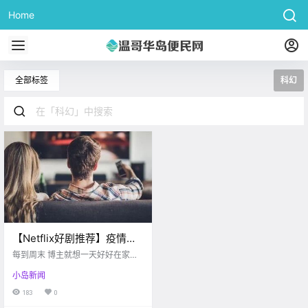
Home
全部标签
科幻
【Netflix好剧推荐】疫情当
前，出门不如窝在家追剧
每到周末 博主就想一天好好在家休
呀？！博主精心PICK 5个超
息刷剧 哪也不用去 最近有不少小伙
小岛新闻
伴要博主推荐好剧 造福个人，不如
级好剧，请查收！！
造福大家 今天我们一起来看看 这周
183
0
Netflix有哪些好剧吧~ google Hit &