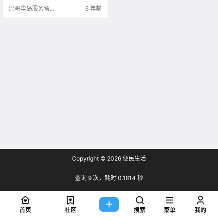
的教育系统和国内的不太一样，公
温哥华岛服务留学
5 年前
立高中学费更便.
生的小V?
Copyright © 2026
便民生活
查询 9 次，耗时 0.1814 秒
首页
社区
搜索
菜单
我的