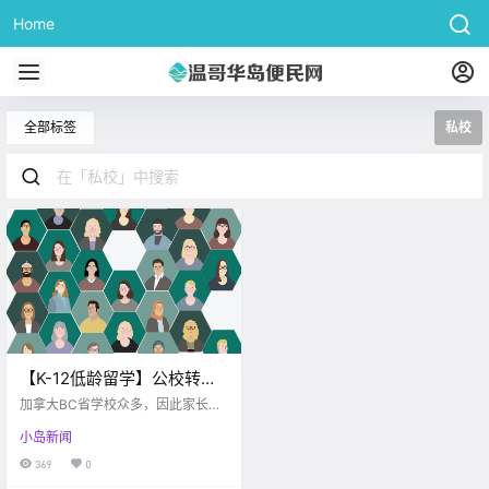
Home
全部标签
私校
【K-12低龄留学】公校转私
校分享！公校私校到底哪个
加拿大BC省学校众多，因此家长和
好？
孩子在选择学校时可能会有些不知
小岛新闻
所措，最近小V学姐就收到了很多相
关的提问，今天就来给大家解答一
369
0
下。 公校 公立高中学费便宜 加拿大