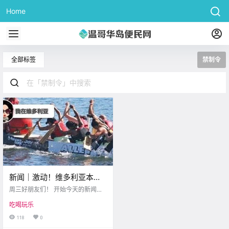
Home
全部标签
禁制令
新闻｜激动！维多利亚本周
末有龙舟赛！全省篝火禁令
周三好朋友们！ 开始今天的新闻之
本周生效！
前 博主要分享一个薅羊毛的机会 在
吃喝玩乐
7月21日这一天 为了庆祝全国冰淇淋
日 DQ推出$0.5购买 小份香草冰淇
118
0
淋甜筒的活动 大家记得去买哦 daily