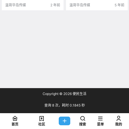
成本危机使加拿大人陷入了更深的
下去。是的，加拿大的破产关店潮
温哥华岛传媒
2 年前
温哥华岛传媒
5 年前
债务泥潭，因为.
真是没完没了！Vic.
Copyright © 2026
便民生活
查询 8 次，耗时 0.1845 秒
首页
社区
搜索
菜单
我的