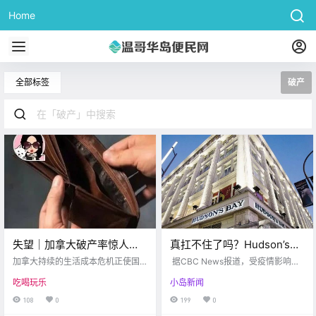
Home
全部标签
破产
失望｜加拿大破产率惊人，
真扛不住了吗？Hudson’s
单月激增1.2万人，企业更惨
Bay已向政府提交申请，要改
加拿大持续的生活成本危机正使国
‍ 据CBC News报道，受疫情影响，
民的债务负担进一步加重，该国破
成疫苗中心！
在2020年的5月和6月，加拿大共有
吃喝玩乐
小岛新闻
产率已达到近年来的最高水平。 加
22家知名大公司申请破产保护，达
拿大破产与重组专业人士协会（CAI
到十年来最高点，是正常情况的4
108
0
199
0
RP）的最新报告显示，持续的生活
倍！专家表示，这一趋势或将持续