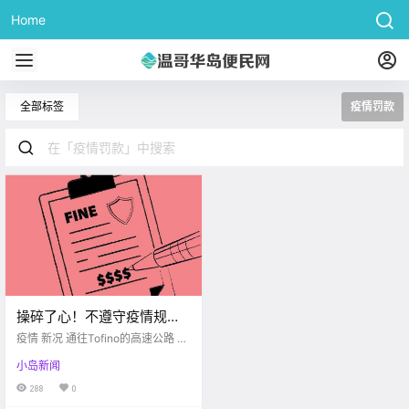
Home
全部标签
疫情罚款
操碎了心！不遵守疫情规矩
也就算了，居然还有这么多
疫情 新况 通往Tofino的高速公路 下
人不交疫情罚单？？
个月即将关闭 Government of BC
小岛新闻
经常出省跑高速的小伙伴们要注意
啦！ 从4月28日起 通往Tofino的高
288
0
速公路 在每个星期三这天会被关闭