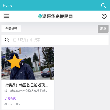
Home
全部标签
现身
求偶遇！韩国欧巴拍戏现身
渔人码头！开森，RRU今年
哇！韩国欧巴现身渔人码头拍戏，
秋季将或恢复面授课！！
不知道有空会不会来岛上散心呢...
小岛新闻
吓！DT今早发生车祸，受害人或有
生命危险...好消息，RRU官宣九月将
524
0
或重开面授课啦～