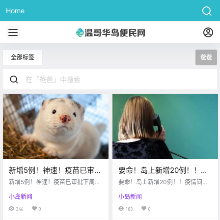
Home
全部标签
爸爸
新增5例！神速！疫苗已审批
要命！岛上新增20例！！疫
下周到！！可怕，水貂居然
情间导致紧急求助电话剧
新增5例！神速！疫苗已审批下周
要命！岛上新增20例！！疫情间导
可与人互相传播新冠病
到！！可怕，水貂居然可与人互相
增！星爸爸饮品买一送一
致紧急求助电话剧增！星爸爸饮品
小岛新闻
小岛新闻
传播新冠病毒？！
买一送一啦。。。
毒？！
啦。。。
346
0
183
0