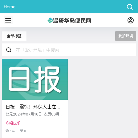
Home
全部标签
爱护环境
日报｜震惊！环保人士在
Langford一次捡起3000+的
公元2024年07月16日 农历06月
烟头…
(大）11日 星期二 巨蟹座 < 今日黄
吃喝玩乐
历 > 维多利亚本周气象预报（华氏
度） 日 一 二 三 四 五 六 .
194
0