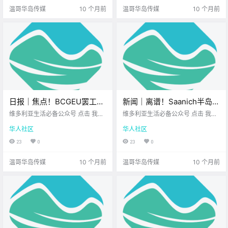
袭！ 维.
是想找个 .
温哥华岛传媒
10 个月前
温哥华岛传媒
10 个月前
日报｜焦点！BCGEU罢工升
新闻｜离谱！Saanich半岛一
级，影响餐饮业酒类供应！
家人一觉醒来，竟发现陌生
维多利亚生活必备公众号 点击 我在
维多利亚生活必备公众号 点击 我在
Sooke一青少年遭群殴，七
维多利亚 关注并置顶 2025.9.12 我
人躺在自己家沙发上睡觉！
维多利亚 关注并置顶 2025.9.11 我
华人社区
华人社区
想一直在你身边 公元2025年9月12
想一直在你身边 大家周四好呀~ 转
人被捕！
大温知名零食店进驻维多利
日 农历7月21日 星期五 处女座 <
眼又到星期四 给自己加点能量 也别
23
0
23
0
亚！
今日黄历 > 维多利亚本周气象预报
错过今天的 新鲜资讯～ 谁睡我家
（摄.
沙发？.
温哥华岛传媒
10 个月前
温哥华岛传媒
10 个月前