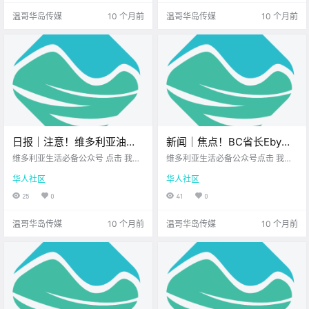
凌晨.
建的社区 不仅有.
温哥华岛传媒
10 个月前
温哥华岛传媒
10 个月前
日报｜注意！维多利亚油价
新闻｜焦点！BC省长Eby支
飙升，预计下周降价！
持率跌至上任以来最低！维
维多利亚生活必备公众号 点击 我在
维多利亚生活必备公众号点击 我在
Esquimalt Ribfest惊现假酒
维多利亚 关注并置顶 2025.9.9 我想
多利亚港冲上全球第二，靠
维多利亚 关注并置顶 2025.9.9 我想
华人社区
华人社区
一直在你身边 公元.
一直在你身边您值得信赖的地产经
票，损失达$2000！
的竟然是$9啤酒？
纪 大家周二好呀~ 一周走到第二天
25
0
41
0
节奏还在加速 来看看今天的新闻 别
错过重点哦~ BC省长Eby 支持率跌
温哥华岛传媒
10 个月前
温哥华岛传媒
10 个月前
至新低The.