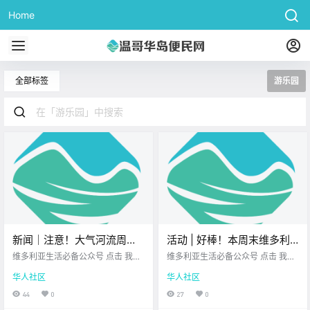
Home
全部标签
游乐园
新闻｜注意！大气河流周末
活动 | 好棒！本周末维多利
袭击温哥华岛，维多利亚或
亚有灯笼节、音乐节、露天
维多利亚生活必备公众号 点击 我在
维多利亚生活必备公众号 点击 我在
将幸免！Colwood上空将有
维多利亚 关注并置顶 2025.9.12 我
电影、马戏表演、玉米迷
维多利亚 关注并置顶 2025.9.12 我
华人社区
华人社区
想一直在你身边 大家周五好呀~ 空
想一直在你身边 周末来啦！ 维多利
战斗机飞过！
宫、音乐会！
气里都是周末的味道～ 来看看今天
亚和周边的 精彩活动多到眼花缭乱
44
0
27
0
都有 哪些新鲜事吧！ 大气河流来
不管你是音乐发烧友 户外探险家 还