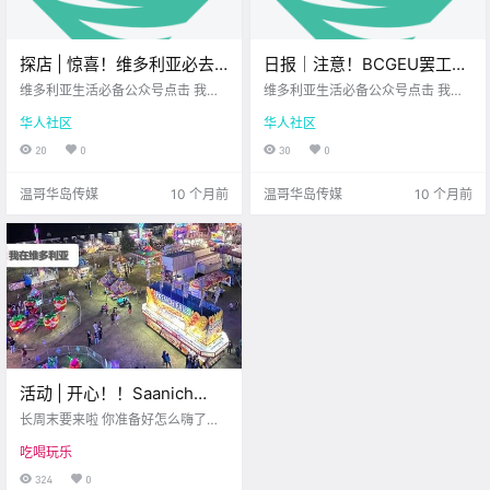
探店 | 惊喜！维多利亚必去
日报｜注意！BCGEU罢工升
冰淇淋店，像游乐园一样好
级，省府仍未回到谈判桌！
维多利亚生活必备公众号点击 我在
维多利亚生活必备公众号点击 我在
玩！
维多利亚 关注并置顶 2025.9.9 我想
维多利亚日式拉面店宣布关
维多利亚 关注并置顶 2025.9.9 我想
华人社区
华人社区
一直在你身边北美最大亚洲超市昨
一直在你身边您值得信赖的地产经
闭市中心门店！
天被朋友拉去了一家 她从小吃到大
纪UPS.
20
0
30
0
的冰淇淋店 Mr. Tubbs Ice Cream P
arlor 这可是一家开了40年的老店 说
温哥华岛传媒
10 个月前
温哥华岛传媒
10 个月前
是一定要.
活动 | 开心！！Saanich
Fair、Greekfest…长周末的
长周末要来啦 你准备好怎么嗨了
维多利亚乐趣多多！
吗？ 维多利亚可是卯足了劲 来迎接
吃喝玩乐
这个假期呢！ 快来看看你周边 有哪
些值得参加的活动吧！ 1. Saanich
324
0
Fair 2024 Victoria Buzz 随着夏