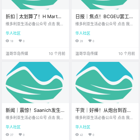
折扣 | 太划算了！H Mart最
日报｜焦点！BCGEU罢工导
新折扣来袭！Walmart、
致多地肉类加工厂被迫停
维多利亚生活必备公众号 点击 我在
维多利亚生活必备公众号 点击 我在
Save-On-Foods、Fairway
维多利亚 关注并置顶 2025.9.11 我
产！温哥华租客私自将房屋
维多利亚 关注并置顶 2025.9.11 我
华人社区
华人社区
想一直在你身边 每周折扣时间到！
想一直在你身边 公元2025年9月11
好价不断！
挂上Airbnb，房东难追责！
博主特意为 大家精选了 维多利亚各
日 农历7月20日 星期四 处女座 <
18
0
28
0
大 商超的超值优惠 无论是美食饮品
今日黄历 > 维多利亚本周气象预报
还是生活.
（摄.
温哥华岛传媒
10 个月前
温哥华岛传媒
10 个月前
新闻｜震惊！Saanich发生凶
干货｜好棒！从炮台到百年
杀案！UVic女生回顾被下药
宅邸，Esquimalt的历史原来
维多利亚生活必备公众号 点击 我在
维多利亚生活必备公众号 点击 我在
经历，提醒新生注意防范！
维多利亚 关注并置顶 2025.9.10 我
这么精彩！
维多利亚 关注并置顶 2025.9.10 我
华人社区
华人社区
想一直在你身边 大家周三好呀~ 一
想一直在你身边 Esquimalt是加拿
周过半 是不是已经开始 期待周末
大 西海岸海军的驻地 距离维多利亚
37
0
43
0
了？ 先别急 来看看今天的新闻吧！
市中心 仅五分钟车程 这个依海而