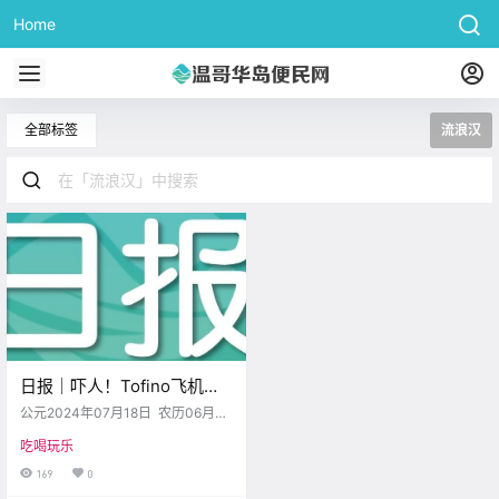
Home
全部标签
流浪汉
日报｜吓人！Tofino飞机失
事造成两人死亡！某议员提
公元2024年07月18日 农历06月
议禁止流浪汉在公园搭帐
(大）13日 星期四 巨蟹座 < 今日黄
吃喝玩乐
历 > 维多利亚本周气象预报（华氏
篷！
度） 日 一 二 三 四 五 六 .
169
0