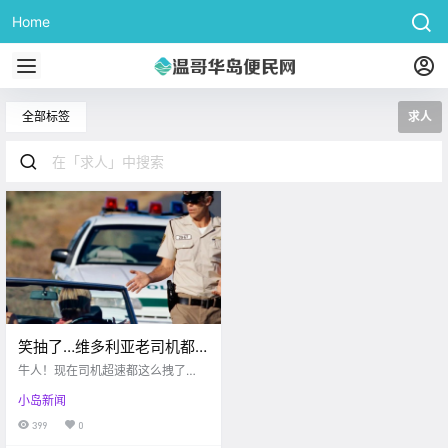
Home
全部标签
求人
笑抽了…维多利亚老司机都
是这么飙车求人的嘛？！
牛人！现在司机超速都这么拽了
嘛？！害怕维多利亚男子持斧头入
小岛新闻
室行窃！！“舞动维多利亚”全城征集
舞蹈视频啦，快来秀出你的舞姿
399
0
吧！（内附投稿方式）