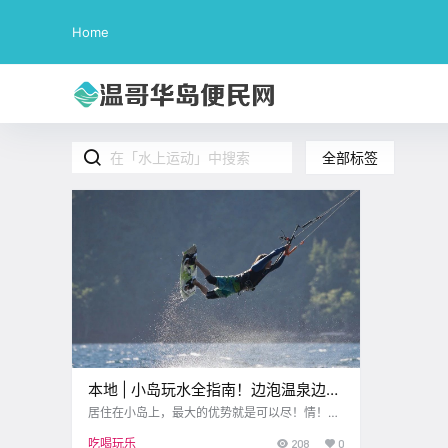
Home
全部标签
本地 | 小岛玩水全指南！边泡温泉边划
船、紧张刺激的水上飞行，只有你想不
居住在小岛上，最大的优势就是可以尽！情！
玩！水！夏天已经过半，还没开始玩水的小伙伴
到的！！
吃喝玩乐
208
0
们必须今早提上日程啦~住在海边湖畔，不搏击