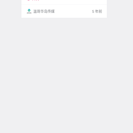
风浪、不慢摇船桨，枉为岛民了。 嫌海边漫步不
够新鲜？这些水上运动快来试试吧~ .
温哥华岛传媒
5 年前