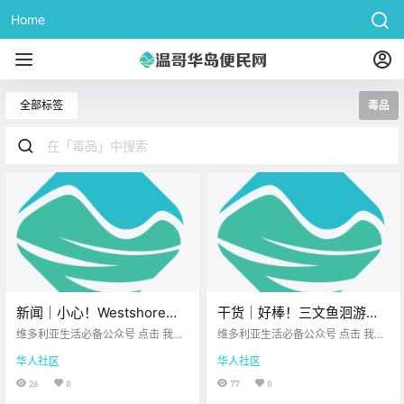
Home
全部标签
毒品
新闻｜小心！Westshore地
干货｜好棒！三文鱼洄游的
区电动车充电线接连遭窃，
季节来了，维多利亚的最佳
维多利亚生活必备公众号 点击 我在
维多利亚生活必备公众号 点击 我在
嫌犯仍未落网！国家玩具博
维多利亚 关注并置顶 2025.10.6 我
观赏地就在这里！
维多利亚 关注并置顶 2025.10.6 我
华人社区
华人社区
想一直在你身边 大家周一好呀~ 新
想一直在你身边 自然爱好者们 准备
物馆重返维多利亚市中心！
的一周从中秋节开始 月圆人团圆的
好迎接一场 超赞的自然奇观吧 Gold
26
0
77
0
日子里 愿大家的生活 也如满月般圆
stream River 即将迎来鲑鱼洄游！