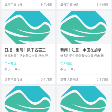
满顺心 趁着节日.
Go.
温哥华岛传媒
9 个月前
温哥华岛传媒
9 个月前
日报｜重磅！数千名罢工工
新闻｜注意！丰田在加拿大
人走上维多利亚街头，爆发
召回3万辆车！BC省公职人
维多利亚生活必备公众号 点击 我在
维多利亚生活必备公众号 点击 我在
大规模示威！维多利亚房东
维多利亚 关注并置顶 2025.10.6 我
员罢工升级，波及更多酒类
维多利亚 关注并置顶 2025.10.7 我
华人社区
华人社区
想一直在你身边 公元2025年10月6
想一直在你身边 大家周二好呀~ 希
再度上诉，挑战BC省短租新
商店！
日 农历8月15日 星期一 天秤座 <
望你这周开头顺利 有一点小期待 有
28
0
25
0
规！
今日黄历 > 维多利亚本周气象预报
一点好心情！ 一起来看看 今天的新
（摄.
闻吧～ .
温哥华岛传媒
9 个月前
温哥华岛传媒
9 个月前