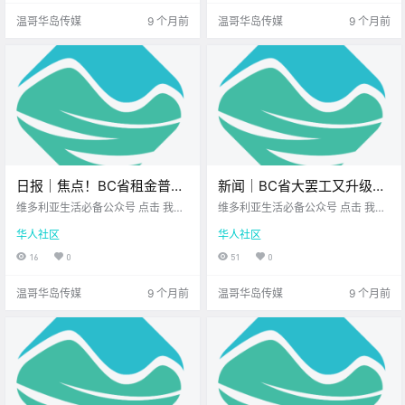
新闻吧！ .
拍全家福 那就交.
温哥华岛传媒
9 个月前
温哥华岛传媒
9 个月前
日报｜焦点！BC省租金普遍
新闻｜BC省大罢工又升级！
下降！Mill Bay高速车祸后肇
超2.6万人走上街头！政府还
维多利亚生活必备公众号 点击 我在
维多利亚生活必备公众号 点击 我在
事车辆逃逸！
维多利亚 关注并置顶 2025.10.8 我
不松口！维多利亚马拉松本
维多利亚 关注并置顶 2025.10.9 我
华人社区
华人社区
想一直在你身边 公元2025年10月8
想一直在你身边 大家周四好呀~ 周
周末开跑，多处道路将封
日 农历8月17日 星期三 天秤座 <
四的风已经 带着周末的味道～ 先来
16
0
51
0
闭！
今日黄历 > 维多利亚本周气象预报
看看 今天的新鲜事吧 BC省大罢工
（摄.
又升级.
温哥华岛传媒
9 个月前
温哥华岛传媒
9 个月前