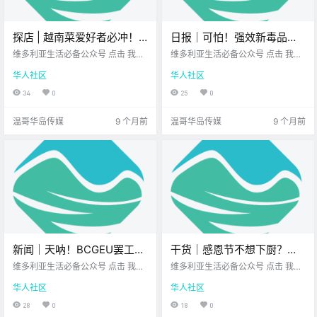
探店 | 越南菜爱好者必冲！
日报｜可怕！强效新毒品现
维多利亚这家餐厅，咖喱和
身维多利亚！假药中检出比
维多利亚生活必备公众号 点击 我在
维多利亚生活必备公众号 点击 我在
檬粉都让人上头！
维多利亚 关注并置顶 2025.10.7 我
芬太尼更猛成分！万圣节小
维多利亚 关注并置顶 2025.10.7 我
华人社区
华人社区
想一直在你身边 逛街累了想 找点好
想一直在你身边 公元2025年10月7
火车回归温哥华岛！
吃的？ 那就别错过这家 越南餐厅 S
日 农历8月16日 星期二 天秤座 <
34
0
25
0
aigon Char-Broil 我这次去的就是
今日黄历 > 维多利亚本周气象预报
Tillicum.
（摄.
温哥华岛传媒
9 个月前
温哥华岛传媒
9 个月前
新闻｜天呐！BCGEU罢工升
干货｜感恩节不想下厨？维
级，所有酒类大麻店全关，
多利亚这7家餐厅替你搞定节
维多利亚生活必备公众号 点击 我在
维多利亚生活必备公众号 点击 我在
Service BC也停摆！维多利
维多利亚 关注并置顶 2025.10.8 我
日大餐！
维多利亚 关注并置顶 2025.10.8 我
华人社区
华人社区
想一直在你身边 大家周三好呀~ 周
想一直在你身边 感恩节马上就要到
亚被评为全加最焦虑城
三总有点 不上不下的感觉 不如先放
了！ 如果你不想今年 再在厨房忙成
28
0
18
0
市？！
慢节奏 看看今天有哪些 值得关注的
旋风 只想专心吃火鸡、喝美酒 笑着