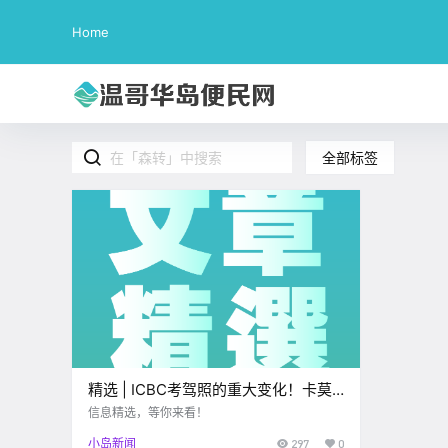
Home
全部标签
精选 | ICBC考驾照的重大变化！卡莫
森转UVIC必修课…
信息精选，等你来看！
小岛新闻
297
0