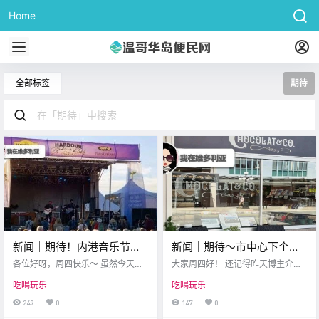
Home
全部标签
期待
新闻｜期待！内港音乐节明
新闻｜期待～市中心下个月
日举行！13路公交要取消？
举办小吃巡游活动～加勒比
各位好呀，周四快乐～ 虽然今天的
大家周四好！ 还记得昨天博主介绍
天气有点小情绪 但希望你的心情依
狂欢节游行即将开幕！
过 本周六维多利亚将有一场 慈善自
吃喝玩乐
吃喝玩乐
然是阳光满满哒 来，一起看看今天
行车骑行比赛么 活动的起点和终点
的新鲜资讯吧～ 蓝调根源音乐节要
都在内港 所以市中心全天都会有交
249
0
147
0
来啦 就在维多利亚内港 Victoria Ja
通管制 各位司机记得注意绕行哦 维