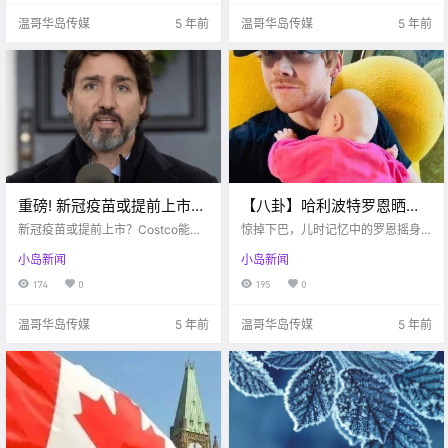
温哥华岛传媒
5 年前
温哥华岛传媒
5 年前
重磅! 新冠疫苗或提前上市
【八卦】​哈利波特罗恩晒
Costco免费打! 加拿大人均
娃,32岁变奶爸；网友：印象
新冠疫苗或提前上市？Costco能免
惊掉下巴，儿时记忆中的罗恩摇身
10支 全球第一!
费打！
中他还是个孩子
变奶爸，印象中他还是个孩子呢！
小岛新闻
小岛新闻
174
0
195
0
温哥华岛传媒
5 年前
温哥华岛传媒
5 年前