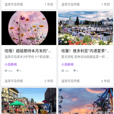
zz Society / Facebook .
多利亚下个月 举办必尝小吃之.
温哥华岛传媒
1 年前
温哥华岛传媒
1 年前
哇哦！超级期待本月末的“超
哇塞！维多利亚“内港夏季”
级血月全食”！！Langford街
活动即将开始，从食物到手
温哥华岛周末3所学校 5个航班爆发
夏天到啦 各种活动就跟韭菜一样 一
头惊现裸男狂奔。。。
疫情 Victoria buzz 最近疫情真的有
工艺术品因有尽有！！
茬茬的来 维多利亚的“内港夏季”活
小岛新闻
小岛新闻
所好转 感染人数下降了不少 但坏消
动要开始啦 哦耶，棒棒棒！！ victo
息是 各处却依旧在持续爆发疫情 温
ria buzz 内港夏季系列将于本周末
304
0
242
0
哥华岛短短一个周末 就有3所学校 5
回归 5月1日-9月12日 上午10点到晚
个航班爆发疫.
上10点 到时候还会有.
温哥华岛传媒
5 年前
温哥华岛传媒
5 年前