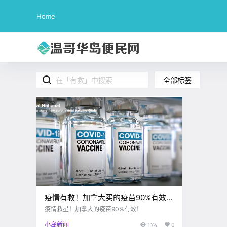
Home
全部标签
疫情有救！加拿大买的疫苗90%有效！
BC两天新增998！租金都不让涨？
疫情救星！加拿大的疫苗90%有效！
小岛新闻
174
0