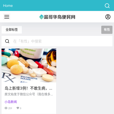
Home
全部标签
有性
岛上新增3例！不敢生病，加
拿大1/5人口负担不起处方药
原文始发于微信公众号（我在维多
费用！！维多利亚又有性侵
利亚）：维多利亚 最近天气又开始
小岛新闻
冷起来 博主又开启足不出户模
案…
式。。 谁还能比博主更会自我隔
259
0
离。。 首先来更新一下 今日的最新