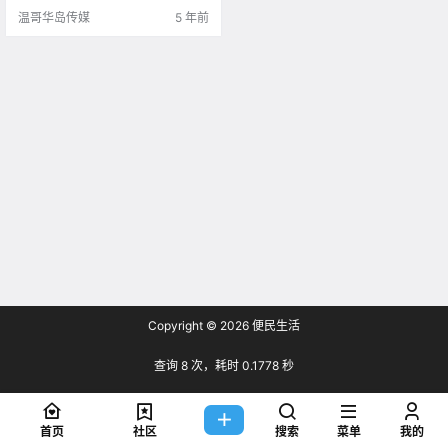
疫情状况吧。。 咱们BC省新增234
温哥华岛传媒
5 年前
例.
Copyright © 2026
便民生活
查询 8 次，耗时 0.1778 秒
首页
社区
搜索
菜单
我的