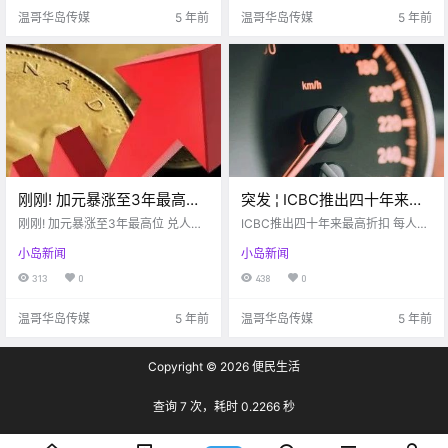
了！ 就在这周4.
了现在 现在就和博主一.
温哥华岛传媒
5 年前
温哥华岛传媒
5 年前
刚刚! 加元暴涨至3年最高位
突发 ¦ ICBC推出四十年来最
兑人民币这个数! 美联储宣布
高折扣 每人省$400！微软
刚刚! 加元暴涨至3年最高位 兑人民
ICBC推出四十年来最高折扣 每人省
大消息!
币这个数! 美联储宣布大消息!
喊你瓜分5个亿！
$400！微软喊你瓜分5个亿！
小岛新闻
小岛新闻
313
0
438
0
温哥华岛传媒
5 年前
温哥华岛传媒
5 年前
Copyright © 2026
便民生活
查询 7 次，耗时 0.2266 秒