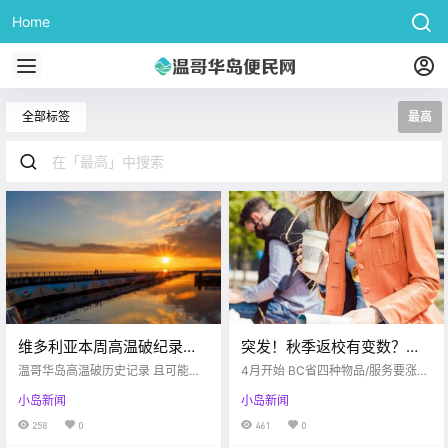
Home
全部标签
最高
维多利亚本周高温破纪录
突发！秋季返校有变数？居
啦！无语！司机肇事逃逸，
然有大学推迟到2023年？！
温哥华岛高温破历史记录 且可能会
4月开始 BC省四种物品/服务要涨价
还差点撞到孩子？
持续升温 weather.gc.ca 博主这周
Oak Bay高中爆发疫情感染…
啦 google 这可不是愚人节玩笑哦～
小岛新闻
小岛新闻
出门的时候 觉得天气真的超级
从今天开始 BC省政府对四种物品/
热！！ 然后一看新闻吓一跳 果不其
服务实行了增税 这个增税计划原本
258
0
461
0
然... 高温居然打破历史同期纪录
定于2020实施的 因为疫情才延缓到