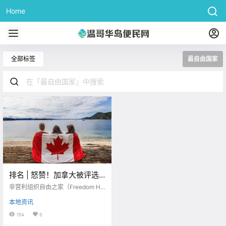
Home
全部标签
最自由国家
排名 | 怒赞！加拿大被评选
为世界上最自由的国家之
非营利组织自由之家（Freedom Ho
一！！
use）根据各个国家的政治权利与公
本地资讯
民自由进行了全球自由度调查评
估，在最新发布的报告中，加拿大
154
0
被列为世界上最自由的国家之一！