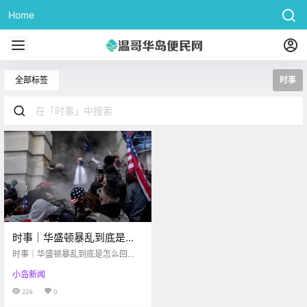
Home
全部标签
时事
时事｜华盛顿暴乱到底是怎
么回事？特朗普“煽风点火”
时事｜华盛顿暴乱到底是怎么回
爆发内战？！
事？特朗普“煽风点火”爆发内战？！
小岛新闻
224
0