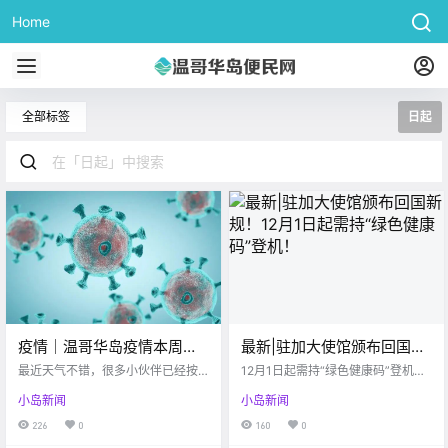
Home
全部标签
日起
疫情｜温哥华岛疫情本周周
最新|驻加大使馆颁布回国新
报！BC省旅行禁令细节公
规！12月1日起需持“绿色健
最近天气不错，很多小伙伴已经按
12月1日起需持“绿色健康码”登机回
开…
耐不住心情想去室外享受夏天啦。
康码”登机！
国
小岛新闻
小岛新闻
现在每日感染人数有明显下降趋
势，看来政府之前发布政策禁令取
226
0
160
0
得了初步的胜利。 话不多说，跟着