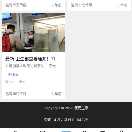
小编一起来看看本周岛上的疫情情
温哥华岛传媒
5 年前
温哥华岛传媒
5 年前
况吧！ For.
最新|卫生部重要通知！11月
21日起，入境加拿大需下载
入境加拿大政策也有变动！ 不光回
这个APP！违者将严惩！
国有变化， 要双阴检测， 来加拿大
小岛新闻
也有新的措施了！ 根据加拿大卫生
部最新通知， 从11月21日开始， 无
226
0
论是陆路、海陆 还是坐飞机 入境加
拿大的旅客必须以 线.
温哥华岛传媒
5 年前
Copyright © 2026
便民生活
查询 14 次，耗时 0.1942 秒