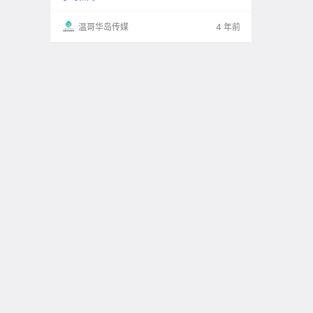
根据BC省的最新数据 到今年7月 因非法毒品导
致的死亡率.
温哥华岛传媒
4 年前