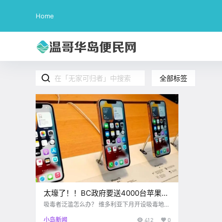
Home
全部标签
太壕了！！BC政府要送4000台苹果手
机？！还把话费、手机壳全包了。。
吸毒者泛滥怎么办？ 维多利亚下月开设吸毒地点
google picture 在Downtown住的小伙伴 对流浪
小岛新闻
412
0
人群一定不陌生了 他们当中也有不少人吸毒成瘾