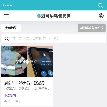
Home
全部标签
新冠病毒留存时常
崩溃！！28天后，新冠病毒
在手机屏幕、纸币表面还活
原文始发于微信公众号（温哥华头
着，感染个人轻轻松松！
条）：维多利亚 都说新冠病毒很“顽
小岛新闻
强”，那它在脱离人体后究竟能活多
久？ 在近期进行的一项实验中，研
296
2
究人员以压倒性证据表明，只要温