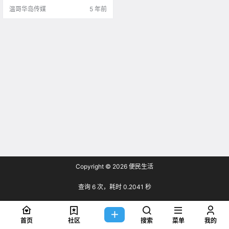
度合适，新冠病毒可以在某些物体
温哥华岛传媒
5 年前
表面上至少存活2.
Copyright © 2026
便民生活
查询 6 次，耗时 0.2041 秒
首页
社区
搜索
菜单
我的