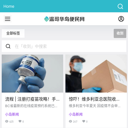
Home
全部标签
收到
流程 | 注册打疫苗攻略！手
惊吓！维多利亚总医院收到
把手教你如何线上预约打疫
莫名包裹！连温哥华的拆弹
BC省最新的在线疫苗预约系统已于
维多利亚今年夏天 因疫情不会举行
苗~
4月6日正式启用，而且是全民免费
专家都赶来了….
大型活动 Victoria buzz 维多利亚的
小岛新闻
小岛新闻
的！！无论我们是不是加拿大公
夏天到了 室外天气好得不得了 在疫
民，都可以免费接种疫苗。 所以最
情之前 每年夏天都会有各式各样的
425
0
267
0
近很多小伙伴都在咨询网上登记的
活动 可惜近两年由于疫情爆发的关