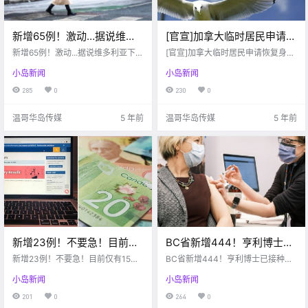
新增65例！激动…据说维多
[官宣]加拿大临时居民申请恢
利亚下周会下雪？！笑死，
复身份时间延长！未登陆的
新增65例！激动...据说维多利亚下周
[官宣]加拿大临时居民申请恢复身份
警察收到了来自囚犯的感谢
会下雪？！笑死，警察收到了来自
新移民不用愁
时间延长！未登陆的新移民不用愁
小岛新闻
小岛新闻
囚犯的感谢卡！！
卡！！
285
0
230
0
温哥华岛传媒
5 年前
温哥华岛传媒
5 年前
新增23例！不要急！目前仅
BC省新增444！亨利博士已
有15%的申请者收到了BC省
接种疫苗！辉瑞疫苗能应对
新增23例！不要急！目前仅有15%
BC省新增444！亨利博士已接种疫
福利金！！维多利亚近期发
的申请者收到了BC省福利金！！维
变异病毒？
苗！辉瑞疫苗能应对变异病毒？
小岛新闻
小岛新闻
多利亚近期发生多起“入店盗窃”案
生多起“入店盗窃”案件！！
件！！
201
0
264
0