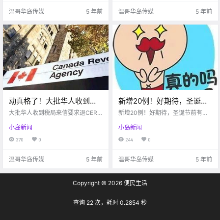
温哥华岛传媒
5 年前
温哥华岛传媒
5 年前
动真格了！大批华人收到税
新增20例！好期待，圣诞节
局来信要求退CERB！有人立
前有可能收到1000刀疫情福
大批华人收到税局来信要求退CER
新增20例！好期待，圣诞节前有可
即退$1.4万，然后悲催了…
B！有人立即退$1.4万
利！！再次有人拒戴口罩被
能收到1000刀疫情福利！！再次有
小岛新闻
小岛新闻
人拒戴口罩被罚...
罚…
370
0
244
0
温哥华岛传媒
5 年前
温哥华岛传媒
5 年前
Copyright © 2026
便民生活
查询 22 次，耗时 0.2854 秒