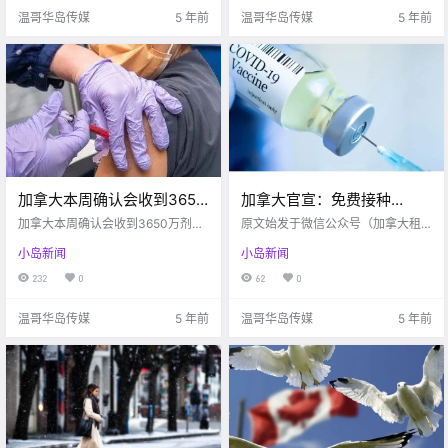
具体流程步骤，于是小编为大家整
系 一直没有啥大活.
温哥华岛传媒
5 年前
温哥华岛传媒
5 年前
理了一下具体操作.
加拿大本周确认会收到3650
加拿大官宣：免费接种
万剂疫苗，所有人将在7月1
COVID-19疫苗; 延长毕业工
加拿大本周确认会收到3650万剂疫
原文始发于微信公众号（加拿大租
日前打上第一针！
苗，所有人将在7月1日前打上第一
签18个月！
房）：维多利亚 非公民身份的留学
小岛新闻
小岛新闻
针！
生、陪读家长、工签人士是否能免
费接种加拿大新冠疫苗一直以来都
232
0
62
0
存在着较大争议政府官宣了！！加
拿大公共卫生局（PHAC）正式宣
温哥华岛传媒
5 年前
温哥华岛传媒
5 年前
布：COVID-19疫苗.