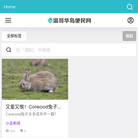
Home
全部标签
搞起
又爱又恨！Colwood兔子激
增，搞起了破坏。。。
Colwood兔子太多成市中一霸？
小岛新闻
165
0