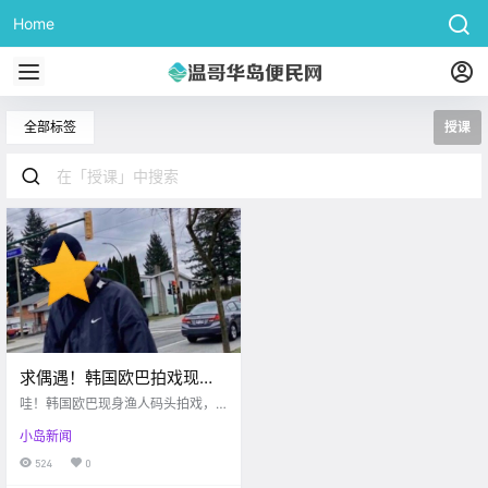
Home
全部标签
授课
求偶遇！韩国欧巴拍戏现身
渔人码头！开森，RRU今年
哇！韩国欧巴现身渔人码头拍戏，
秋季将或恢复面授课！！
不知道有空会不会来岛上散心呢...
小岛新闻
吓！DT今早发生车祸，受害人或有
生命危险...好消息，RRU官宣九月将
524
0
或重开面授课啦～