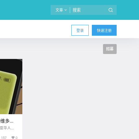
文章
登录
快速注册
招募
0维多利
！
利亚华人学
157
0